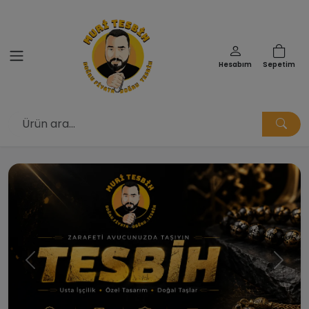
Hesabım
Sepetim
Muri Tesbih | Doğru Fiyata Doğ