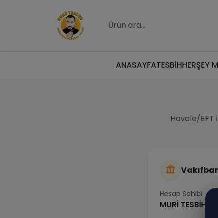
ANASAYFA
TESBİH
HERŞEY 
Havale/EFT i
Vakıfba
Hesap Sahibi
MURİ TESBİH HE