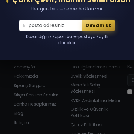
Her gün bir deneme hakkın var.
01 5800 7372 0824 66
Devam Et
Kazandığınız kupon bu e-postaya kayıtlı
olacaktır.
KURUMSAL
YASAL
BÜ
Kam
Anasayfa
Ön Bilgilendirme Formu
Hakkımızda
Üyelik Sözleşmesi
Mesafeli Satış
Sipariş Sorgula
Sözleşmesi
Sıkça Sorulan Sorular
KVKK Aydınlatma Metni
Banka Hesaplarımız
Gizlilik ve Güvenlik
Blog
Politikası
İletişim
Çerez Politikası
İade ve Değişim