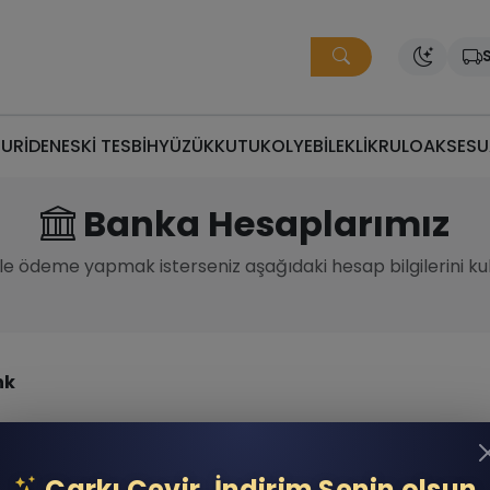
S
MURİDEN
ESKİ TESBİH
YÜZÜK
KUTU
KOLYE
BİLEKLİK
RULO
AKSESU
Banka Hesaplarımız
le ödeme yapmak isterseniz aşağıdaki hesap bilgilerini kulla
nk
Para Birimi
DİYELİK EŞYA
TL
Çarkı Çevir, İndirim Senin olsun