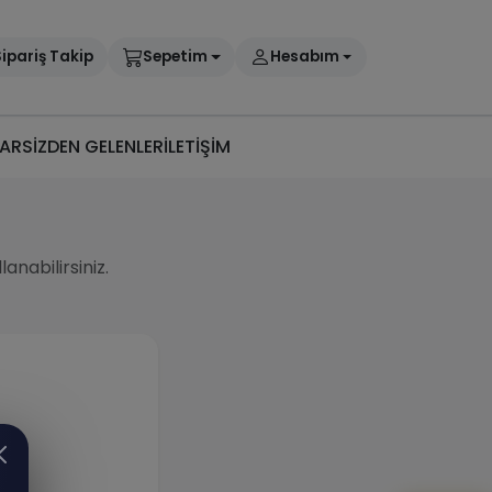
ipariş Takip
Sepetim
Hesabım
AR
SİZDEN GELENLER
İLETİŞİM
nabilirsiniz.