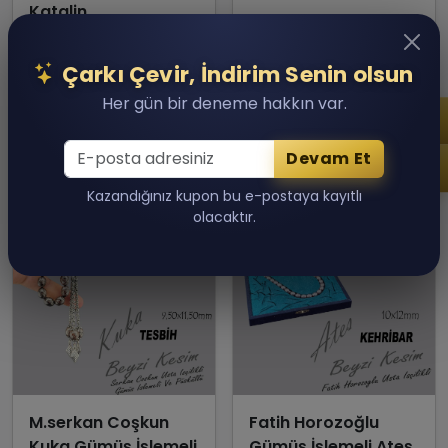
Katalin
40,000.00 TL
35,000.00 TL
Son 1 adet kaldı!
Son 1 adet kaldı!
Çarkı Çevir, İndirim Senin olsun
Sepete Ekle
Sepete Ekle
Her gün bir deneme hakkın var.
Devam Et
Kazandığınız kupon bu e-postaya kayıtlı
olacaktır.
M.serkan Coşkun
Fatih Horozoğlu
Kuka Gümüş İşlemeli
Gümüş İşlemeli Ateş