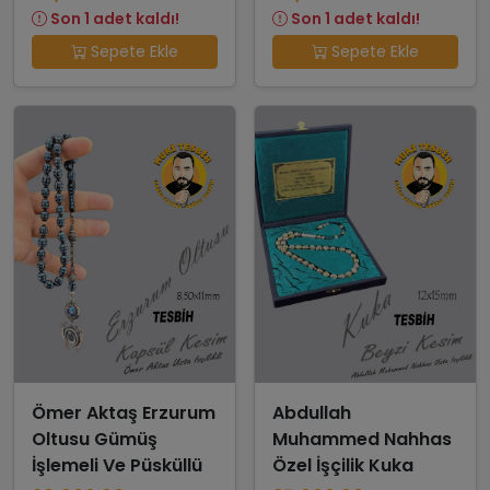
Son 1 adet kaldı!
Son 1 adet kaldı!
Sepete Ekle
Sepete Ekle
Ömer Aktaş Erzurum
Abdullah
Oltusu Gümüş
Muhammed Nahhas
İşlemeli Ve Püsküllü
Özel İşçilik Kuka