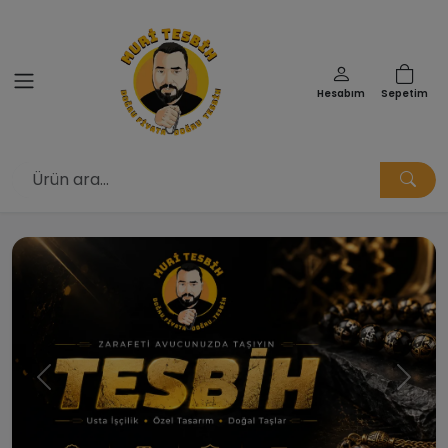
Hesabım
Sepetim
Muri Tesbih | Doğru Fiyata Doğ