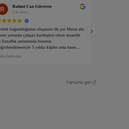
Rahmi Can Güveren
Melih Derin
3 ay önce
3 ay önce
ağımlılığımın oluşturur ilk yer Murat abi
Doğru fiyata doğru te
nında çalışan kardeşleri olsun insanlik
veriyorlar ,kargolar ç
lık anlamında buranın
geliyor.Güvenilir bir 
dirmesiyle 5 yıldız kişiler ama bana
yapabilirsiniz.Abiler
ız kalite ve insanlik konusunda nadir
la oku
 bir işletme gönül rahatliği ile Alişveriş
leksiyon yapabilirsiniz..
Tümünü gör