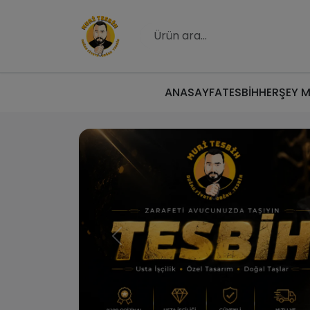
ANASAYFA
TESBİH
HERŞEY 
Muri Tesbih | Do