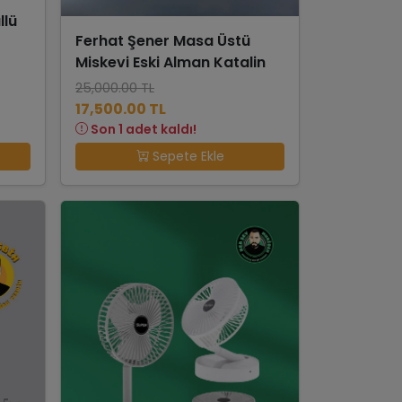
llü
Ferhat Şener Masa Üstü
Miskevi Eski Alman Katalin
25,000.00 TL
17,500.00 TL
Son 1 adet kaldı!
Sepete Ekle