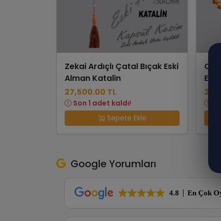
Zekai Ardıçlı Çatal Bıçak Eski
Cem
Alman Katalin
Eski
27,500.00 TL
27,
Son 1 adet kaldı!
So
Sepete Ekle
Google Yorumları
4.8
En Çok O