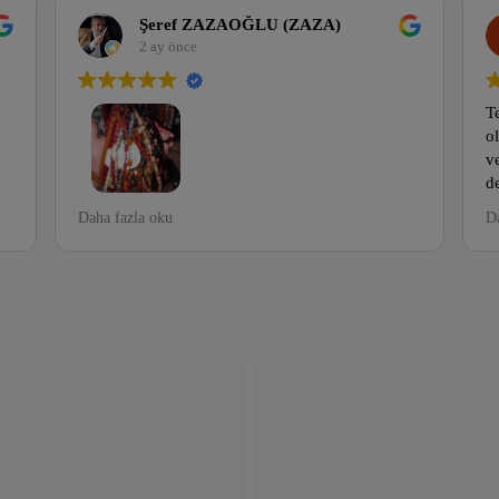
Şeref ZAZAOĞLU (ZAZA)
2 ay önce
Tesbih b
olsun ya
ve Esnaf
değerlen
sorarsan
Hayatımda ilk defa mezattan tesbih aldığım yer
Daha fazla oku
Daha faz
rastlanan
normalde güvenmeyen biriyim ama murat cansız
yapıp ko
vede ekibi hariç herzaman beraberiz tek adres
muri tesbih. Semih ÇELEBİ