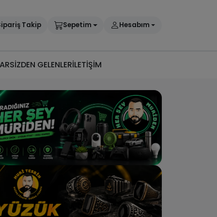
ipariş Takip
Sepetim
Hesabım
AR
SİZDEN GELENLER
İLETİŞİM
h