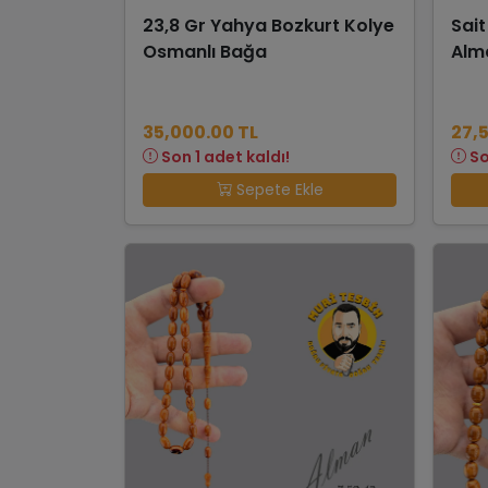
23,8 Gr Yahya Bozkurt Kolye
Sait
Osmanlı Bağa
Alm
35,000.00 TL
27,
Son 1 adet kaldı!
So
Sepete Ekle