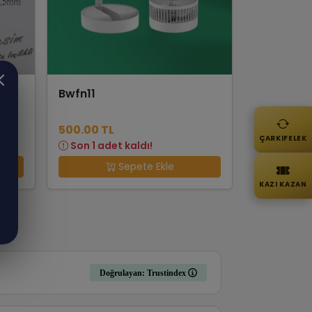
m
Bwfn11
500.00 TL
ÇARKIFELEK
Son 1 adet kaldı!
Sepete Ekle
KAZI KAZAN
Doğrulayan: Trustindex