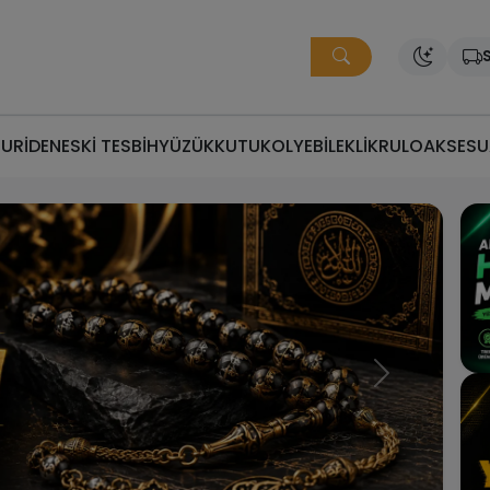
S
MURİDEN
ESKİ TESBİH
YÜZÜK
KUTU
KOLYE
BİLEKLİK
RULO
AKSESU
ğru Fiyata Doğru Tesbi