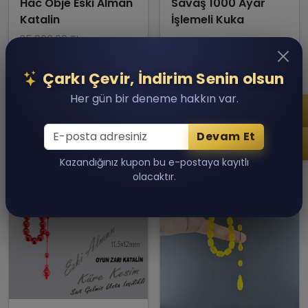
Hac Obje Eski Alman
Savaş 1000 Ayar
Katalin
İşlemeli Kuka
35,000.00 TL
25,000.00 TL
15,000.00 TL
Son 1 adet kaldı!
Son 1 adet kaldı!
Çarkı Çevir, İndirim Senin olsun
Sepete Ekle
Sepete Ekle
Her gün bir deneme hakkın var.
Devam Et
Kazandığınız kupon bu e-postaya kayıtlı
olacaktır.