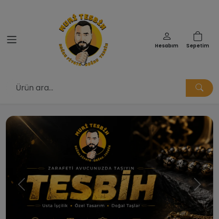
Hesabım
Sepetim
Muri Tesbih | Doğru Fiyata Doğ