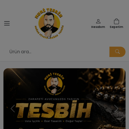
Hesabım
Sepetim
Muri Tesbih | Doğru Fiyata Doğ