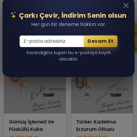
35,000.00 TL
30,000.00 TL
Son 1 adet kaldı!
Son 1 adet kaldı!
Çarkı Çevir, İndirim Senin olsun
Sepete Ekle
Sepete Ekle
Her gün bir deneme hakkın var.
Devam Et
Kazandığınız kupon bu e-postaya kayıtlı
olacaktır.
Gümüş İşlemeli Ve
Türker Kızılelma
Püsküllü Kuka
Erzurum Oltusu