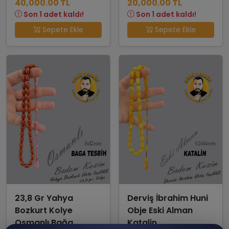
40,000.00 TL
20,000.00 TL
Son 1 adet kaldı!
Son 1 adet kaldı!
Sepete Ekle
Sepete Ekle
23,8 Gr Yahya
Derviş İbrahim Huni
Bozkurt Kolye
Obje Eski Alman
Osmanlı Bağa
Katalin