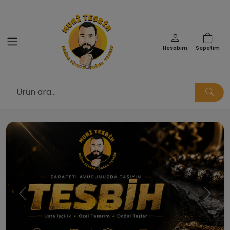
Hesabım
Sepetim
Muri Tesbih | Doğru Fiyata Doğ