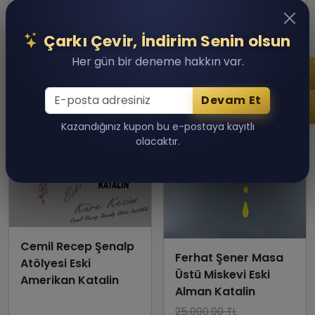
Sepete Ekle
Sepete Ekle
Çarkı Çevir, İndirim Senin olsun
Her gün bir deneme hakkın var.
Devam Et
Kazandığınız kupon bu e-postaya kayıtlı
olacaktır.
Cemil Recep Şenalp
Ferhat Şener Masa
Atölyesi Eski
Üstü Miskevi Eski
Amerikan Katalin
Alman Katalin
25,000.00 TL