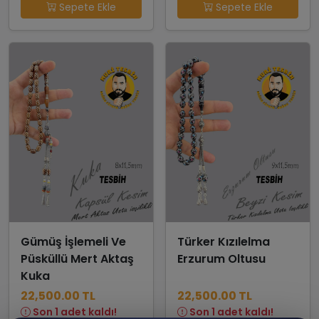
Sepete Ekle
Sepete Ekle
Gümüş İşlemeli Ve
Türker Kızılelma
Püsküllü Mert Aktaş
Erzurum Oltusu
Kuka
22,500.00 TL
22,500.00 TL
Son 1 adet kaldı!
Son 1 adet kaldı!