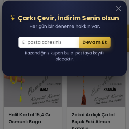
7,500.00 TL
40,000.00 TL
Son 1 adet kaldı!
Son 1 adet kaldı!
Çarkı Çevir, İndirim Senin olsun
Sepete Ekle
Sepete Ekle
Her gün bir deneme hakkın var.
Devam Et
Kazandığınız kupon bu e-postaya kayıtlı
olacaktır.
Halil Kartal 15,4 Gr
Zekai Ardıçlı Çatal
Osmanlı Baga
Bıçak Eski Alman
Katalin