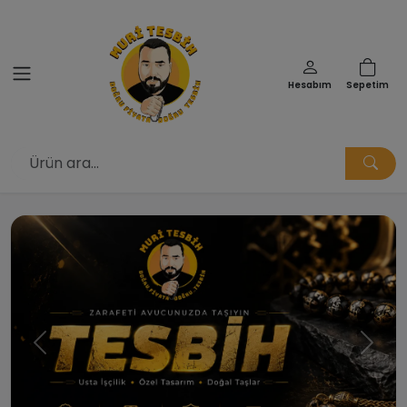
Hesabım
Sepetim
Muri Tesbih | Doğru Fiyata Doğ