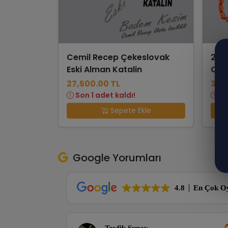
Cemil Recep Çekeslovak
23,
Eski Alman Katalin
Osm
27,500.00 TL
35,
Son 1 adet kaldı!
So
Sepete Ekle
Google Yorumları
4.8
En Çok O