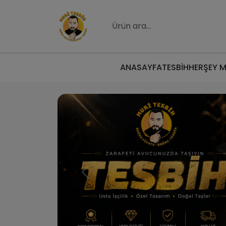
ANASAYFA
TESBİH
HERŞEY 
Muri Tesbih | Do