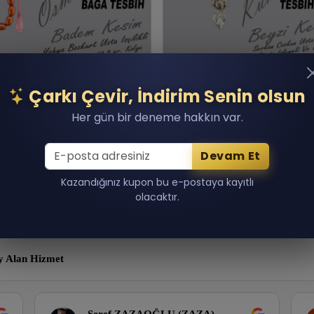
8 Gr Yahya Bozkurt Kolye
M.serkan Coşkun Kuka
Çarkı Çevir, İndirim Senin olsun
anlı Bağa
Gümüş İşlemeli Ve Püskü
000.00 TL
17,500.00 TL
Her gün bir deneme hakkın var.
n 1 adet kaldı!
Son 1 adet kaldı!
Sepete Ekle
Sepete Ekle
Devam Et
Kazandığınız kupon bu e-postaya kayıtlı
olacaktır.
y Alan Hizmet