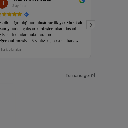
Rahmi Can Güveren
Melih
3 ay önce
3 ay ö
sbih bağımlılığımın oluşturur ilk yer Murat abi
Doğru fiyata d
sun yanında çalışan kardeşleri olsun insanlik
veriyorlar ,kar
e Esnaflık anlamında buranın
geliyor.Güvenili
eğerlendirmesiyle 5 yıldız kişiler ama bana
yapabilirsiniz.
orarsanız kalite ve insanlik konusunda nadir
ha fazla oku
stlanan bir işletme gönül rahatliği ile Alişveriş
pıp koleksiyon yapabilirsiniz..
Tümünü gör