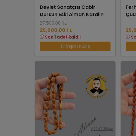
Devlet Sanatçısı Cabir
Fer
Dursun Eski Alman Katalin
Çuu
27,500.00 TL
25,000.00 TL
25,
Son 1 adet kaldı!
So
Sepete Ekle