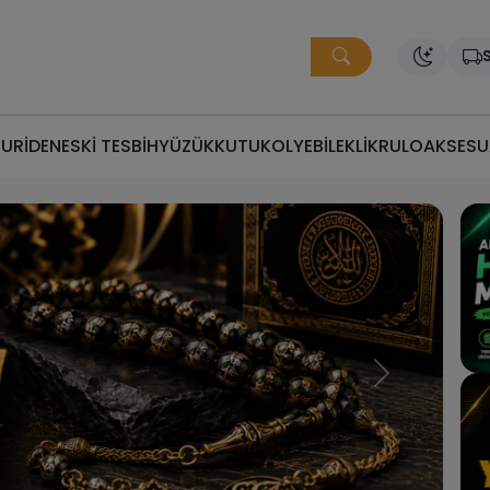
S
MURİDEN
ESKİ TESBİH
YÜZÜK
KUTU
KOLYE
BİLEKLİK
RULO
AKSESU
ğru Fiyata Doğru Tesbi