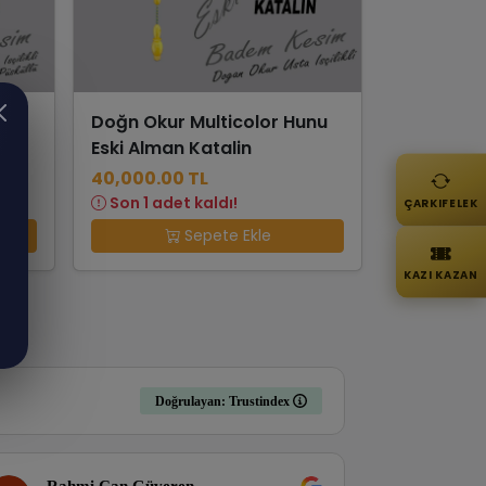
Doğn Okur Multicolor Hunu
llü
Eski Alman Katalin
40,000.00 TL
Son 1 adet kaldı!
ÇARKIFELEK
Sepete Ekle
KAZI KAZAN
Doğrulayan: Trustindex