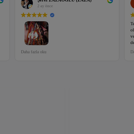
Şeref ZAZAOĞLU (ZAZA)
2 ay önce
Te
ol
v
d
s
Hayatımda ilk defa mezattan tesbih aldığım yer
Daha fazla oku
Da
ra
m
normalde güvenmeyen biriyim ama murat cansız
ya
a
vede ekibi hariç herzaman beraberiz tek adres
h
muri tesbih. Semih ÇELEBİ