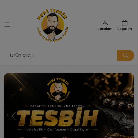
Hesabım
Sepetim
Muri Tesbih | Doğru Fiyata Doğ