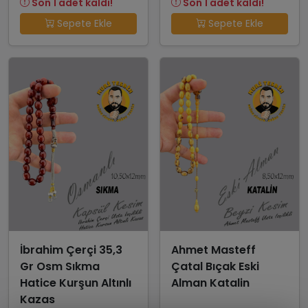
Son 1 adet kaldı!
Son 1 adet kaldı!
Sepete Ekle
Sepete Ekle
İbrahim Çerçi 35,3
Ahmet Masteff
Gr Osm Sıkma
Çatal Bıçak Eski
Hatice Kurşun Altınlı
Alman Katalin
Kazas