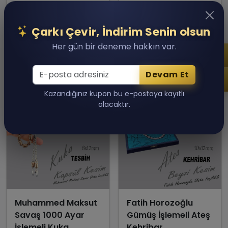
300,000.00 TL
60,000.00 TL
Son 1 adet kaldı!
Son 1 adet kaldı!
Çarkı Çevir, İndirim Senin olsun
Sepete Ekle
Sepete Ekle
Her gün bir deneme hakkın var.
Devam Et
Kazandığınız kupon bu e-postaya kayıtlı
olacaktır.
Muhammed Maksut
Fatih Horozoğlu
Savaş 1000 Ayar
Gümüş İşlemeli Ateş
İşlemeli Kuka
Kehribar