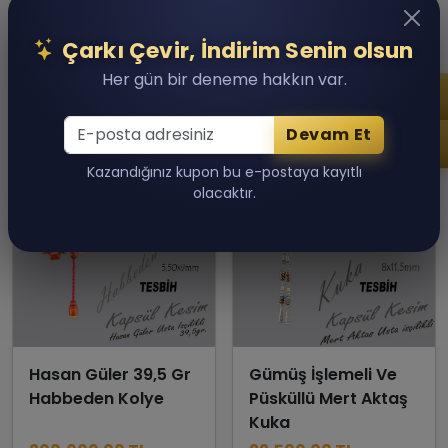
Son 1 adet kaldı!
Son 1 adet kaldı!
Sepete Ekle
Sepete Ekle
Çarkı Çevir, İndirim Senin olsun
Her gün bir deneme hakkın var.
Devam Et
Kazandığınız kupon bu e-postaya kayıtlı
olacaktır.
Hasan Güler 39,5 Gr
Gümüş İşlemeli Ve
Habbeden Kolye
Püsküllü Mert Aktaş
Kuka