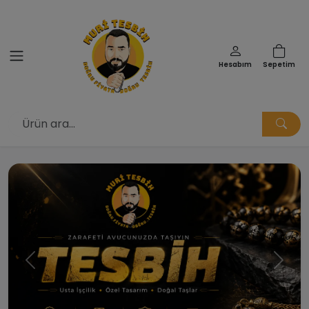
Hesabım
Sepetim
Muri Tesbih | Doğru Fiyata Doğ