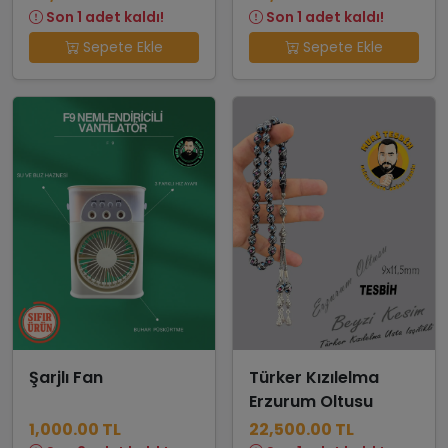
Son 1 adet kaldı!
Son 1 adet kaldı!
Sepete Ekle
Sepete Ekle
Şarjlı Fan
Türker Kızılelma
Erzurum Oltusu
1,000.00 TL
22,500.00 TL