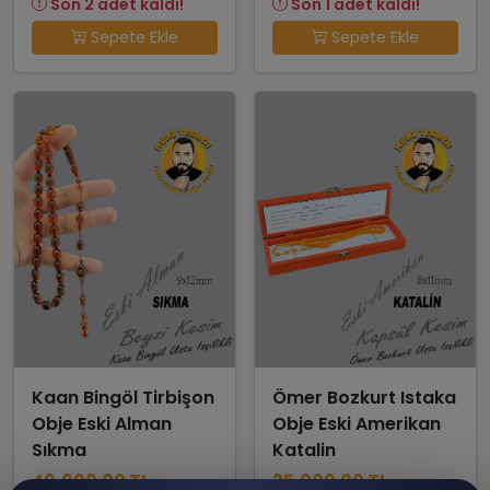
Son 2 adet kaldı!
Son 1 adet kaldı!
Sepete Ekle
Sepete Ekle
Kaan Bingöl Tirbişon
Ömer Bozkurt Istaka
Obje Eski Alman
Obje Eski Amerikan
Sıkma
Katalin
40,000.00 TL
25,000.00 TL