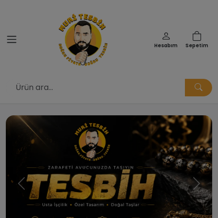
Hesabım
Sepetim
Muri Tesbih | Doğru Fiyata Doğ