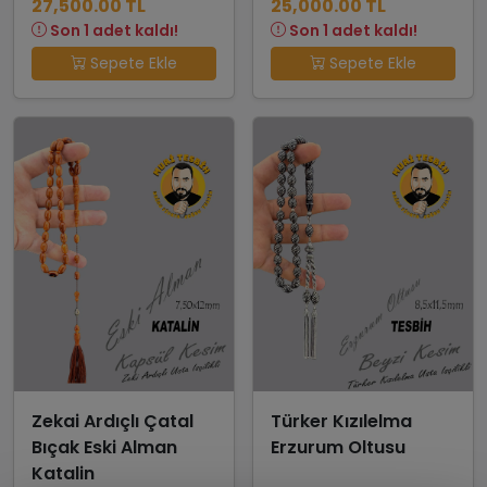
27,500.00 TL
25,000.00 TL
Son 1 adet kaldı!
Son 1 adet kaldı!
Sepete Ekle
Sepete Ekle
Zekai Ardıçlı Çatal
Türker Kızılelma
Bıçak Eski Alman
Erzurum Oltusu
Katalin