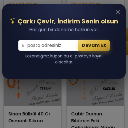
27,500.00 TL
22,500.00 TL
Son 1 adet kaldı!
Son 1 adet kaldı!
Sepete Ekle
Sepete Ekle
Çarkı Çevir, İndirim Senin olsun
Her gün bir deneme hakkın var.
Devam Et
Kazandığınız kupon bu e-postaya kayıtlı
olacaktır.
Sinan Bülbül 40 Gr
Cabir Dursun
Osmanlı Sıkma
Bıldırcın Eski
Çekoslavak Alman