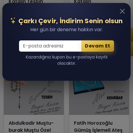
Katalin Tesbih
Katalin
20,000.00 TL
25,000.00 TL
Son 1 adet kaldı!
Son 1 adet kaldı!
Çarkı Çevir, İndirim Senin olsun
Sepete Ekle
Sepete Ekle
Her gün bir deneme hakkın var.
Devam Et
Kazandığınız kupon bu e-postaya kayıtlı
olacaktır.
Abdulkadir Muştu-
Fatih Horozoğlu
burak Muştu Özel
Gümüş İşlemeli Ateş