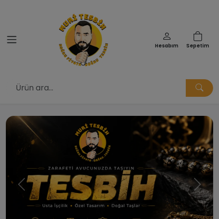
Hesabım
Sepetim
Muri Tesbih | Doğru Fiyata Doğ