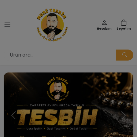
Hesabım
Sepetim
Muri Tesbih | Doğru Fiyata Doğ