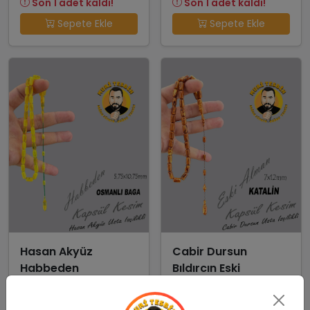
Son 1 adet kaldı!
Son 1 adet kaldı!
Sepete Ekle
Sepete Ekle
Hasan Akyüz
Cabir Dursun
Habbeden
Bıldırcın Eski
Çekoslavak Alman
Katalin