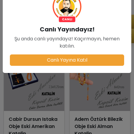
25,000.00 TL
20,000.00 TL
Son 1 adet kaldı!
Son 1 adet kaldı!
CANLI
Sepete Ekle
Sepete Ekle
Canlı Yayındayız!
Şu anda canlı yayındayız! Kaçırmayın, hemen
katılın.
Canlı Yayına Katıl
Cabir Dursun Istaka
Adem Öztürk Bilezik
Obje Eski Amerikan
Obje Eski Alman
Katalin
Katalin