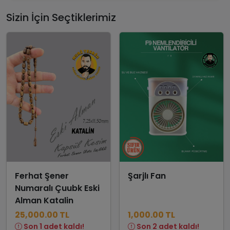
Sizin İçin Seçtiklerimiz
Ferhat Şener
Şarjlı Fan
Numaralı Çuubk Eski
Alman Katalin
25,000.00 TL
1,000.00 TL
Son 1 adet kaldı!
Son 2 adet kaldı!