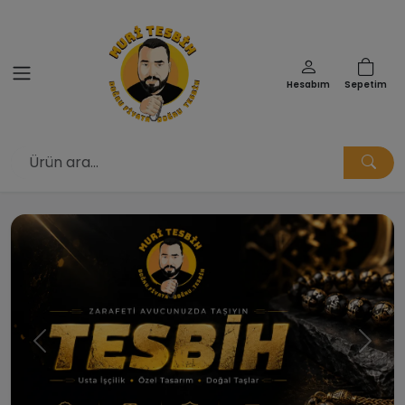
Hesabım
Sepetim
Muri Tesbih | Doğru Fiyata Doğ