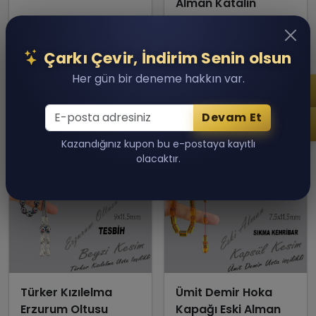
Alman Katalin
200,000.00 TL
25,000.00 TL
Son 1 adet kaldı!
Son 1 adet kaldı!
Çarkı Çevir, İndirim Senin olsun
Sepete Ekle
Sepete Ekle
Her gün bir deneme hakkın var.
Devam Et
Kazandığınız kupon bu e-postaya kayıtlı
olacaktır.
Türker Kızılelma
Ümit Demir Hoka
Erzurum Oltusu
Kapağı Eski Alman