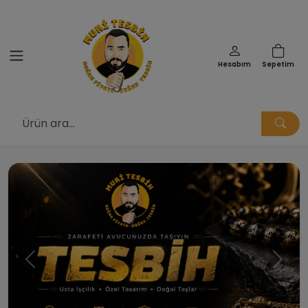
Hesabım
Sepetim
Muri Tesbih | Doğru Fiyata Doğ