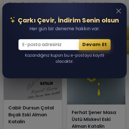
Son 1 adet kaldı!
Son 1 adet kaldı!
Sepete Ekle
Sepete Ekle
Çarkı Çevir, İndirim Senin olsun
Her gün bir deneme hakkın var.
Devam Et
Kazandığınız kupon bu e-postaya kayıtlı
olacaktır.
Cabir Dursun Çatal
Ferhat Şener Masa
Bıçak Eski Alman
Üstü Miskevi Eski
Katalin
Alman Katalin