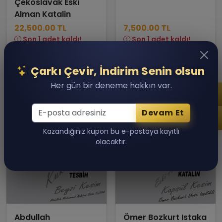
Çekoslavak Eski
Alman Katalin
22,500.00 TL
7,500.00 TL
Son 1 adet kaldı!
Son 1 adet kaldı!
Sepete Ekle
Sepete Ekle
Çarkı Çevir, İndirim Senin olsun
Her gün bir deneme hakkın var.
Devam Et
Kazandığınız kupon bu e-postaya kayıtlı
olacaktır.
Abdullah
Ömer Bozkurt Istaka