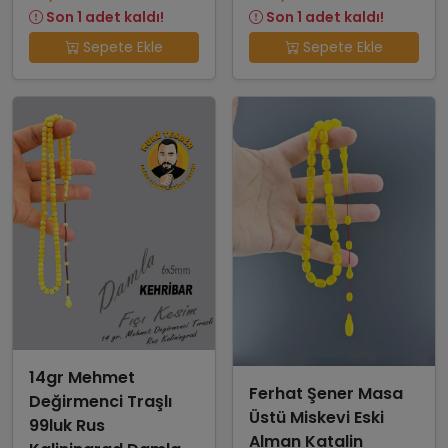
Son 1 adet kaldı!
Son 1 adet kaldı!
Sepete Ekle
Sepete Ekle
14gr Mehmet
Ferhat Şener Masa
Değirmenci Traşlı
Üstü Miskevi Eski
99luk Rus
Alman Katalin