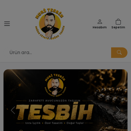
Hesabım
Sepetim
Muri Tesbih | Doğru Fiyata Doğ