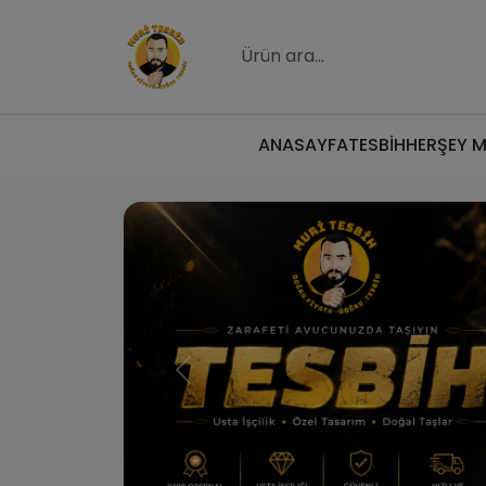
ANASAYFA
TESBİH
HERŞEY 
Muri Tesbih | Do