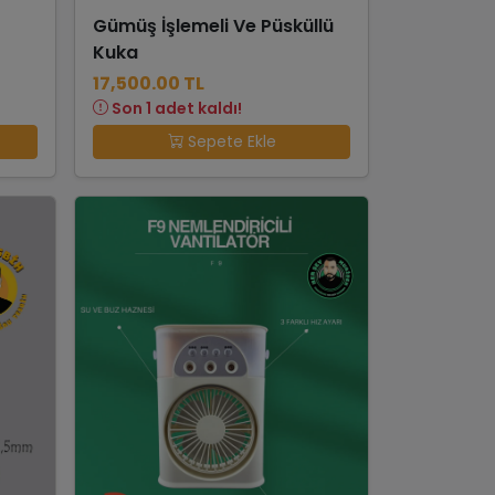
Gümüş İşlemeli Ve Püsküllü
Kuka
17,500.00 TL
Son 1 adet kaldı!
Sepete Ekle