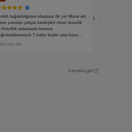
sbih bağımlılığımın oluşturur ilk yer Murat abi
Doğru fiyata do
sun yanında çalışan kardeşleri olsun insanlik
veriyorlar ,karg
 Esnaflık anlamında buranın
geliyor.Güvenili
ğerlendirmesiyle 5 yıldız kişiler ama bana
yapabilirsiniz.
rarsanız kalite ve insanlik konusunda nadir
ha fazla oku
stlanan bir işletme gönül rahatliği ile Alişveriş
pıp koleksiyon yapabilirsiniz..
Tümünü gör