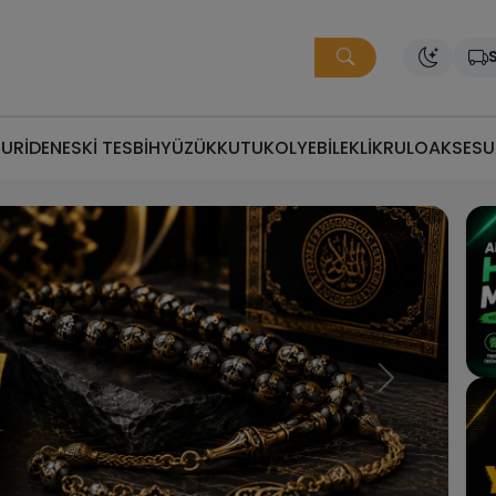
S
MURİDEN
ESKİ TESBİH
YÜZÜK
KUTU
KOLYE
BİLEKLİK
RULO
AKSESU
ğru Fiyata Doğru Tesbi