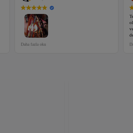
Te
ol
ve
de
so
Hayatımda ilk defa mezattan tesbih aldığım yer
Daha fazla oku
Da
ra
normalde güvenmeyen biriyim ama murat cansız
ya
vede ekibi hariç herzaman beraberiz tek adres
muri tesbih. Semih ÇELEBİ