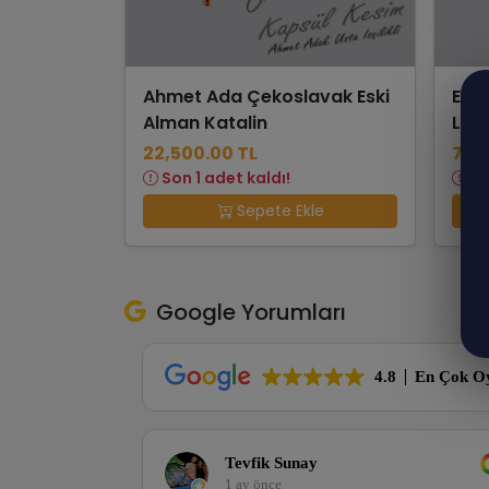
Ahmet Ada Çekoslavak Eski
Eyü
Alman Katalin
Luk 
22,500.00 TL
7,5
Son 1 adet kaldı!
So
Sepete Ekle
Google Yorumları
4.8
En Çok O
Tevfik Sunay
1 ay önce