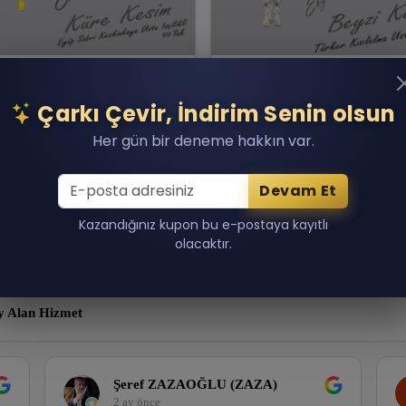
p Sabri Keskinkaya 99
Türker Kızılelma Erzuru
Eski Alman Katalin
Oltusu
Çarkı Çevir, İndirim Senin olsun
00.00 TL
22,500.00 TL
Her gün bir deneme hakkın var.
n 1 adet kaldı!
Son 1 adet kaldı!
Sepete Ekle
Sepete Ekle
Devam Et
Kazandığınız kupon bu e-postaya kayıtlı
olacaktır.
y Alan Hizmet
Şeref ZAZAOĞLU (ZAZA)
2 ay önce