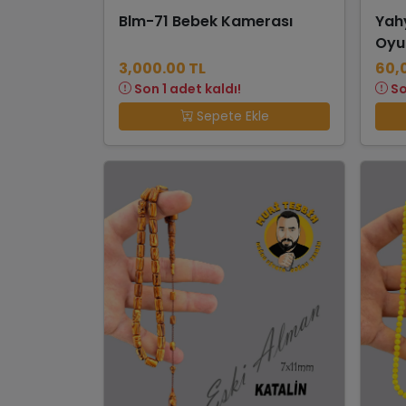
Blm-71 Bebek Kamerası
Yah
Oyu
3,000.00 TL
60,
Son 1 adet kaldı!
So
Sepete Ekle