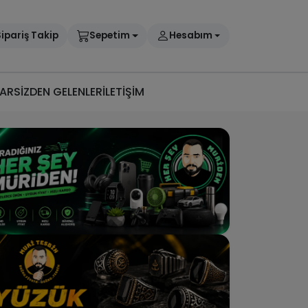
ipariş Takip
Sepetim
Hesabım
AR
SİZDEN GELENLER
İLETİŞİM
h