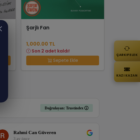
m
Şarjlı Fan
1,000.00 TL
Son 2 adet kaldı!
ÇARKIFELEK
Sepete Ekle
KAZI KAZAN
Doğrulayan: Trustindex
Rahmi Can Güveren
Melih 
3 ay önce
3 ay ön