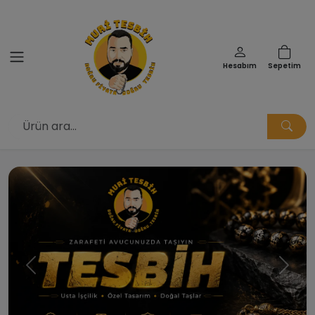
Hesabım
Sepetim
Muri Tesbih | Doğru Fiyata Doğ