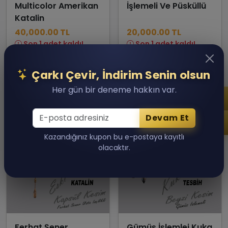
Multicolor Amerikan
İşlemeli Ve Püsküllü
Katalin
40,000.00 TL
20,000.00 TL
Son 1 adet kaldı!
Son 1 adet kaldı!
Sepete Ekle
Sepete Ekle
Çarkı Çevir, İndirim Senin olsun
Her gün bir deneme hakkın var.
Devam Et
Kazandığınız kupon bu e-postaya kayıtlı
olacaktır.
Ferhat Şener
Gümüş İşlemlei Kuka