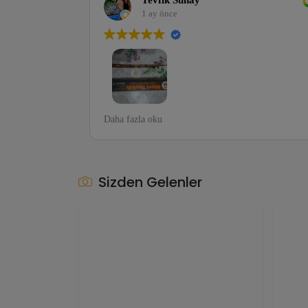
Tevfik Sunay
1 ay önce
Arkadaşlar bugun murat abinin mezatından ilk
Hayatı
Daha fazla oku
Daha f
ticaretim gerçekleşti bir süredir takip ediyordum
normal
ESNAF kelimesinin karşılığı tam olarak yanında
vede e
çalışan arkadaşlar da çok efendi anlayışlı. Allah
muri t
yollarından çıkarmasın benim gibi
Sizden Gelenler
güvenilenecek yer arayan ayrıca parasının
hakkını almak isteyenler gönül rahatlığıyla
alışveriş yapabilirsiniz.