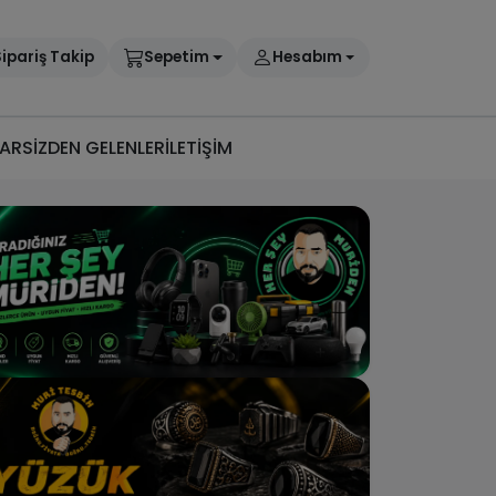
ipariş Takip
Sepetim
Hesabım
AR
SİZDEN GELENLER
İLETİŞİM
h