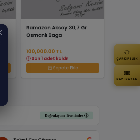
ki
Ramazan Aksoy 30,7 Gr
in
Osmanlı Baga
100,000.00 TL
Son 1 adet kaldı!
ÇARKIFELEK
Sepete Ekle
KAZI KAZAN
Doğrulayan: Trustindex