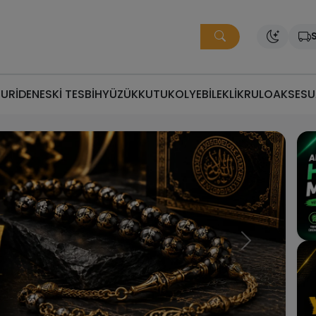
S
MURİDEN
ESKİ TESBİH
YÜZÜK
KUTU
KOLYE
BİLEKLİK
RULO
AKSESU
ğru Fiyata Doğru Tesbi