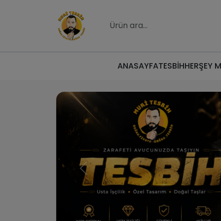
ANASAYFA
TESBİH
HERŞEY 
Muri Tesbih | Do