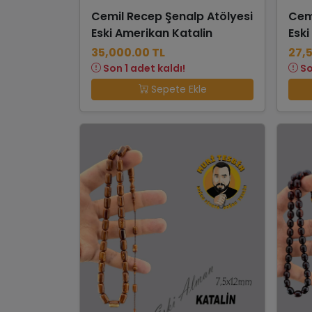
Cemil Recep Şenalp Atölyesi
Cem
Eski Amerikan Katalin
Eski
35,000.00 TL
27,
Son 1 adet kaldı!
So
Sepete Ekle