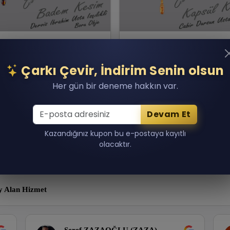
iş İbrahim Boru Obje
Cabir Dursun Bıldırcın Es
 Alman Katalin
Çekoslavak Alman Katal
Çarkı Çevir, İndirim Senin olsun
000.00 TL
20,000.00 TL
Her gün bir deneme hakkın var.
n 1 adet kaldı!
Son 1 adet kaldı!
Sepete Ekle
Sepete Ekle
Devam Et
Kazandığınız kupon bu e-postaya kayıtlı
olacaktır.
y Alan Hizmet