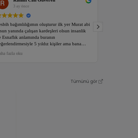
n Güveren
Melih Derin
3 ay önce
ın oluşturur ilk yer Murat abi
Doğru fiyata doğru tesbih slogan
an kardeşleri olsun insanlik
veriyorlar ,kargolar çok hızlı şek
nda buranın
geliyor.Güvenilir bir sayfa rahatlı
5 yıldız kişiler ama bana
yapabilirsiniz.Abilerime sevgile
e insanlik konusunda nadir
 gönül rahatliği ile Alişveriş
abilirsiniz..
Tümünü gör