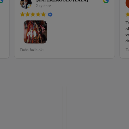
Şeref ZAZAOĞLU (ZAZA)
Rahmi Ca
2 ay önce
3 ay önce
Tesbih bağımlılığım
olsun yanında çalış
ve Esnaflık anlamı
değerlendirmesiyle 
sorarsanız kalite v
mda ilk defa mezattan tesbih aldığım yer
azla oku
Daha fazla oku
rastlanan bir işletme
de güvenmeyen biriyim ama murat cansız
yapıp koleksiyon yap
kibi hariç herzaman beraberiz tek adres
esbih. Semih ÇELEBİ