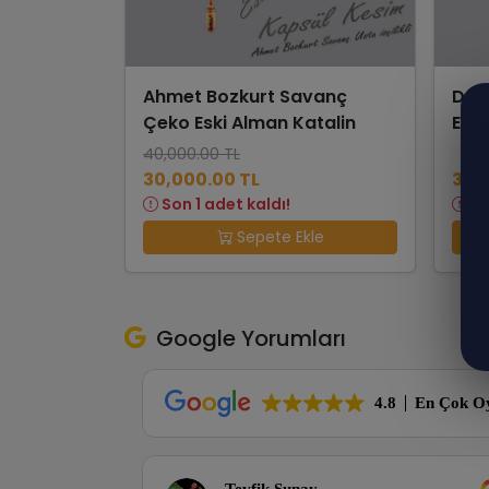
Ahmet Bozkurt Savanç
Derv
Çeko Eski Alman Katalin
Eski
40,000.00 TL
30,000.00 TL
30,
Son 1 adet kaldı!
So
Sepete Ekle
Google Yorumları
4.8
En Çok O