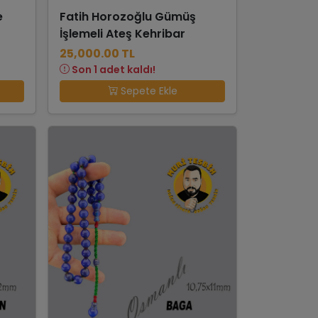
e
Fatih Horozoğlu Gümüş
İşlemeli Ateş Kehribar
25,000.00 TL
Son 1 adet kaldı!
Sepete Ekle